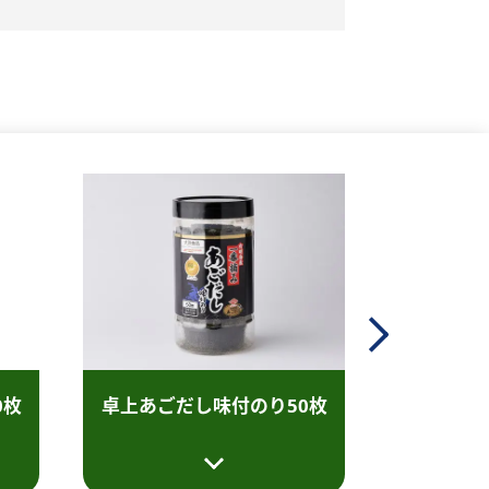
卓上味付
0枚
卓上あごだし
味付のり50枚