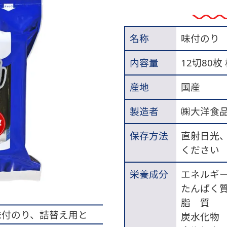
名称
味付のり
内容量
12切80枚
産地
国産
製造者
㈱大洋食
保存方法
直射日光
ください
栄養成分
エネルギー：
たんぱく質：
脂 質 ：
味付のり、詰替え用と
炭水化物 ：