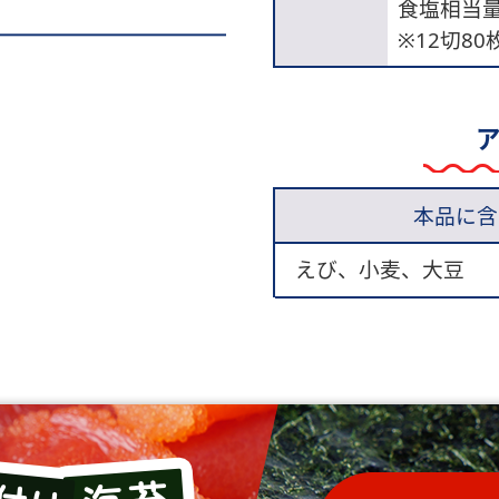
食塩相当量：
※12切8
本品に含
えび、小麦、大豆