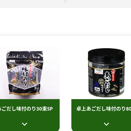
あごだし味付のり
30束SP
卓上あごだし味付のり
8