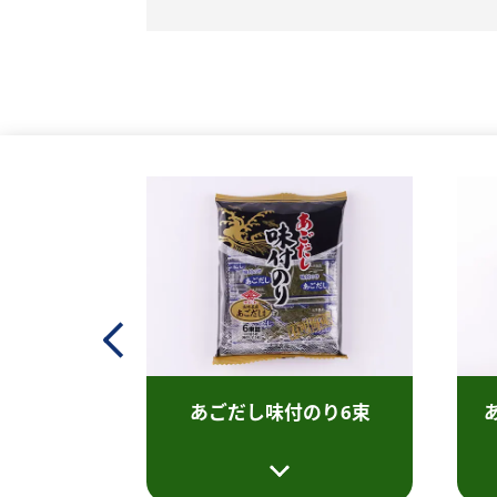
ORI
り 10g
あごだし味付のり
6束