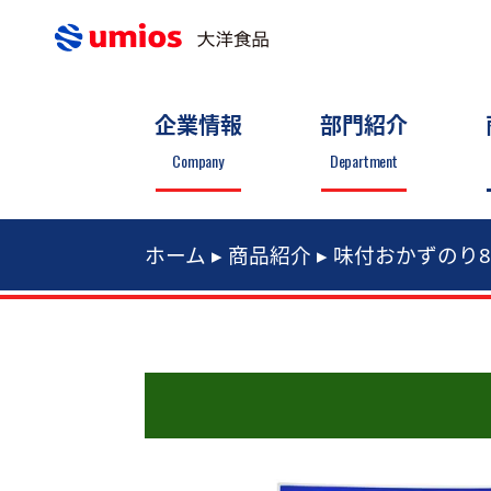
企業情報
部門紹介
Company
Department
ホーム
▸
商品紹介
▸
味付おかずのり